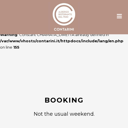
Warning
: Constant ULTIME_NEWS already defined in
/var/www/vhosts/contarini.it/httpdocs/include/lang/en.php
on line
106
Warning
: Constant CHIAMATA_DIRETTA already defined in
/var/www/vhosts/contarini.it/httpdocs/include/lang/en.php
on line
155
BOOKING
Not the usual weekend.