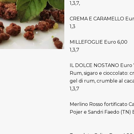
1,3,7,
CREMA E CARAMELLO Eur
1,3
MILLEFOGLIE Euro 6,00
1,3,7
IL DOLCE NOSTANO Euro 
Rum, sigaro e cioccolato: 
gel di rum, crumble al cac
1,3,7
Merlino Rosso fortificato C
Pojer e Sandri Faedo (TN) B