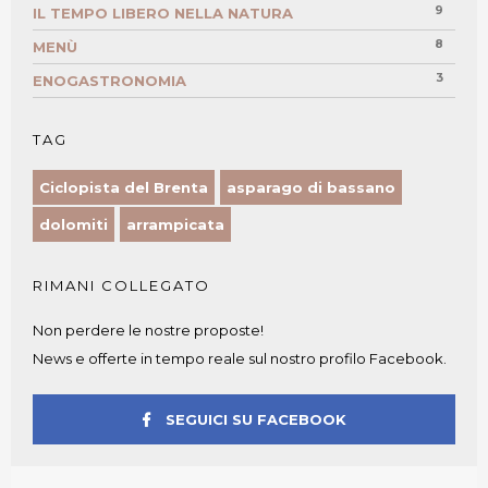
9
IL TEMPO LIBERO NELLA NATURA
8
MENÙ
3
ENOGASTRONOMIA
TAG
Ciclopista del Brenta
asparago di bassano
dolomiti
arrampicata
RIMANI COLLEGATO
Non perdere le nostre proposte!
News e offerte in tempo reale sul nostro profilo Facebook.
SEGUICI SU FACEBOOK