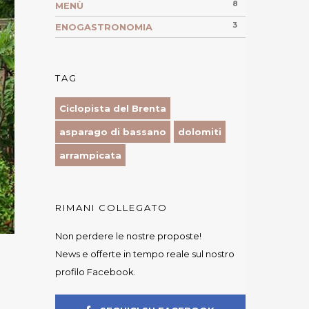
8
MENÙ
3
ENOGASTRONOMIA
TAG
Ciclopista del Brenta
asparago di bassano
dolomiti
arrampicata
RIMANI COLLEGATO
Non perdere le nostre proposte!
News e offerte in tempo reale sul nostro
profilo Facebook.